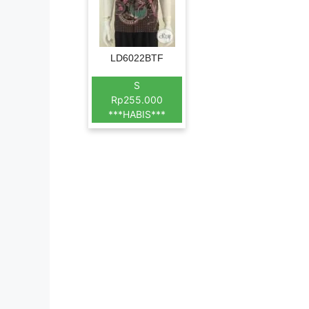
LD6022BTF
S
Rp255.000
***HABIS***