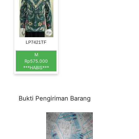
LP7421TF
M
Rp575.000
***HABIS***
Bukti Pengiriman Barang