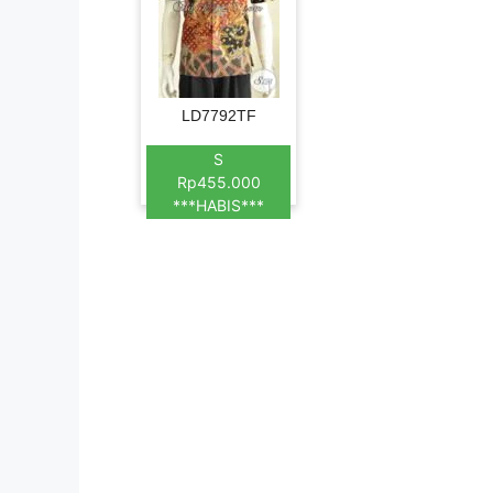
LD7792TF
S
Rp455.000
***HABIS***