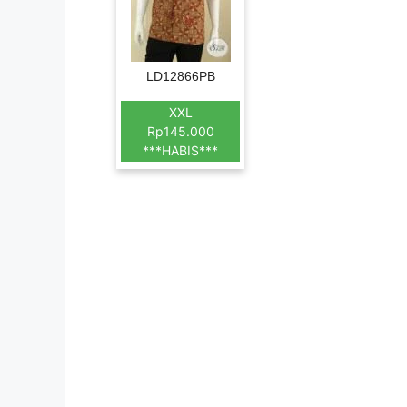
LD12866PB
XXL
Rp145.000
***HABIS***