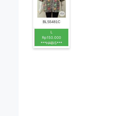
BLS5481C
L
Rp150.000
***HABIS***