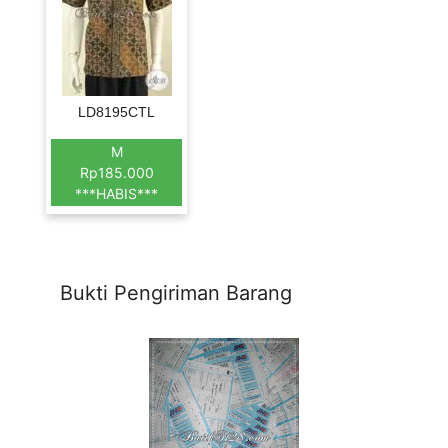
LD8195CTL
M
Rp185.000
***HABIS***
Bukti Pengiriman Barang