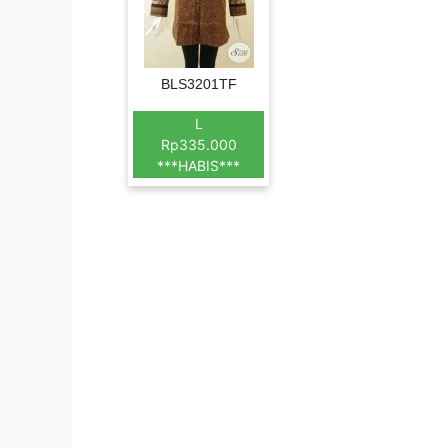
BLS3201TF
L
Rp335.000
***HABIS***