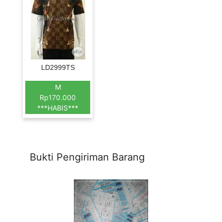
LD2999TS
M
Rp170.000
***HABIS***
Bukti Pengiriman Barang