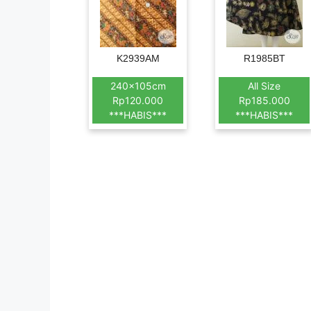
K2939AM
R1985BT
240x105cm
All Size
Rp120.000
Rp185.000
***HABIS***
***HABIS***