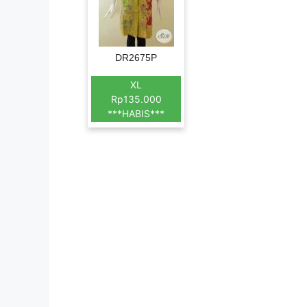
DR2675P
XL
Rp135.000
***HABIS***