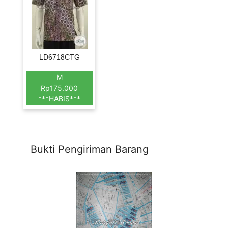
LD6718CTG
M
Rp175.000
***HABIS***
Bukti Pengiriman Barang