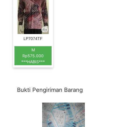
LP7074TF
M
Rp575.000
***HABIS***
Bukti Pengiriman Barang