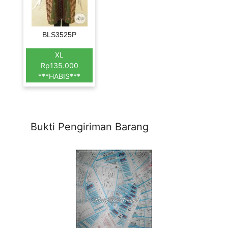
BLS3525P
XL
Rp135.000
***HABIS***
Bukti Pengiriman Barang