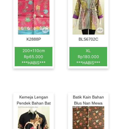
K2888P
BLS6702C
200x110cm
XL
Rp65.000
Rp180.000
***HABIS***
***HABIS***
Kemeja Lengan
Batik Kain Bahan
Pendek Bahan Bat
Blus Nan Mewa