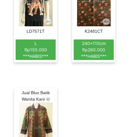
LD7571T
K2481CT
L
240x110cm
Rp155.000
Rp260.000
***HABIS***
***HABIS***
Jual Blus Batik
Wanita Karir U