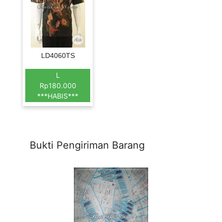
LD4060TS
L
Rp180.000
***HABIS***
Bukti Pengiriman Barang