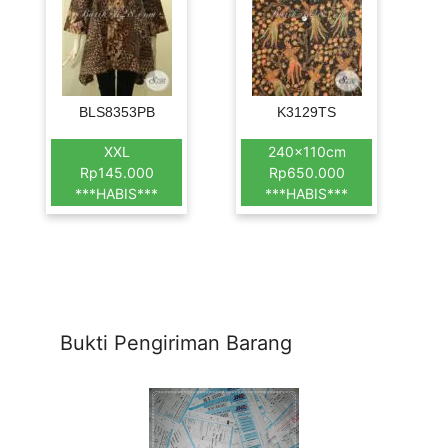
BLS8353PB
K3129TS
XXL
240x110cm
Rp145.000
Rp650.000
***HABIS***
***HABIS***
Bukti Pengiriman Barang