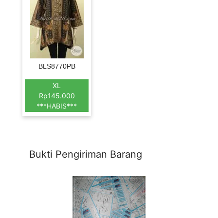
BLS8770PB
XL
Rp145.000
***HABIS***
Bukti Pengiriman Barang