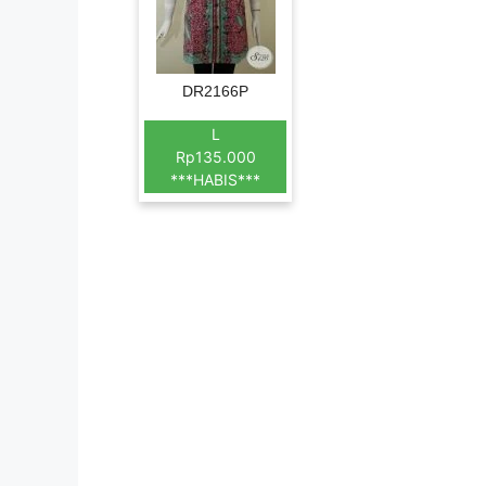
DR2166P
L
Rp135.000
***HABIS***