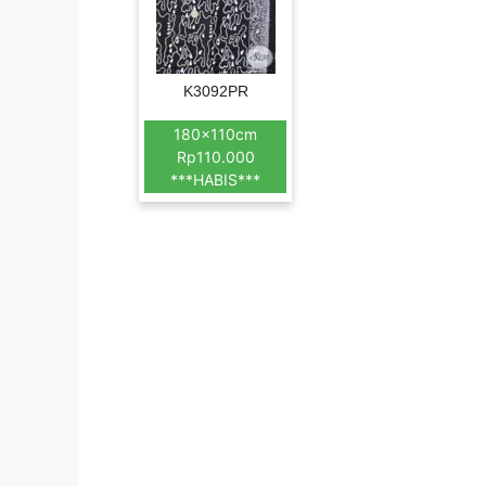
K3092PR
180x110cm
Rp110.000
***HABIS***