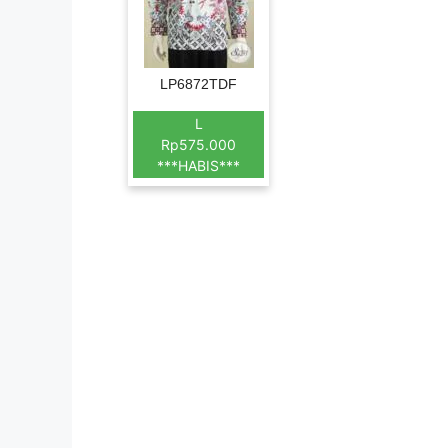
LP6872TDF
L
Rp575.000
***HABIS***