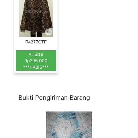
R4377CTF
All Size
Rp295.000
***HABIS***
Bukti Pengiriman Barang