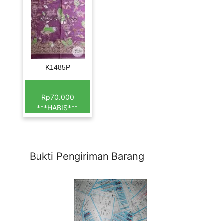
K1485P
Rp70.000
***HABIS***
Bukti Pengiriman Barang