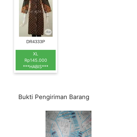
DR4333P
XL
Rp145.000
***HABIS***
Bukti Pengiriman Barang