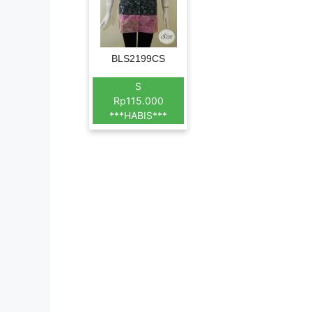
BLS2199CS
S
Rp115.000
***HABIS***