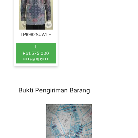
LP6982SUWTF
L
Rp1.575.000
***HABIS***
Bukti Pengiriman Barang