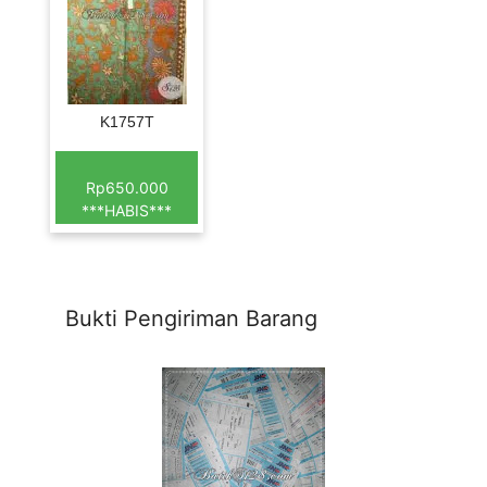
K1757T
Rp650.000
***HABIS***
Bukti Pengiriman Barang