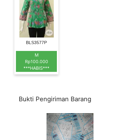
BLS3577P
M
Rp100.000
***HABIS***
Bukti Pengiriman Barang