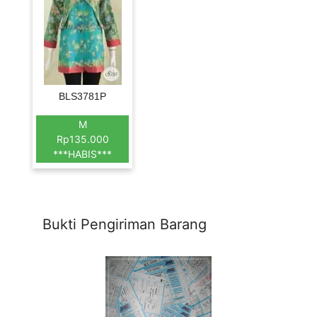
BLS3781P
M
Rp135.000
***HABIS***
Bukti Pengiriman Barang