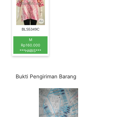
BLS5349C
M
Rp160.000
***HABIS***
Bukti Pengiriman Barang