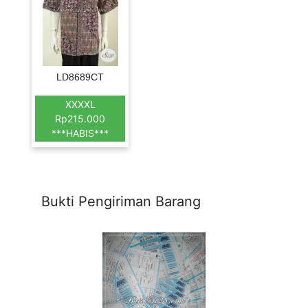
LD8689CT
XXXXL
Rp215.000
***HABIS***
Bukti Pengiriman Barang