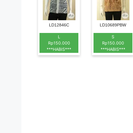
LD12846C
LD10689PBW
L
S
Rp150.000
Rp150.000
***HABIS***
***HABIS***