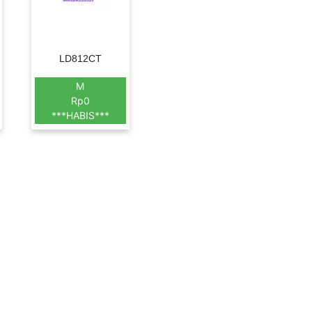
LD812CT
M
Rp0
***HABIS***