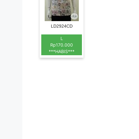
LD2924CD
L
Rp170.000
***HABIS***