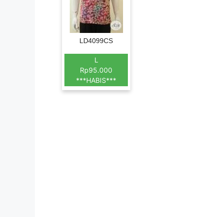
LD4099CS
L
Rp95.000
***HABIS***