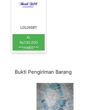
LD1265BT
XL
Rp130.000
***HABIS***
Bukti Pengiriman Barang