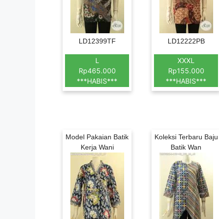
LD12399TF
LD12222PB
L
XXXL
Rp465.000
Rp155.000
***HABIS***
***HABIS***
Model Pakaian Batik
Koleksi Terbaru Baju
Kerja Wani
Batik Wan