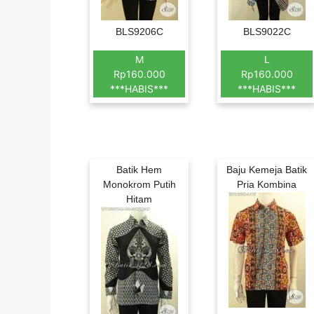
BLS9206C
BLS9022C
M
L
Rp160.000
Rp160.000
***HABIS***
***HABIS***
Batik Hem
Baju Kemeja Batik
Monokrom Putih
Pria Kombina
Hitam