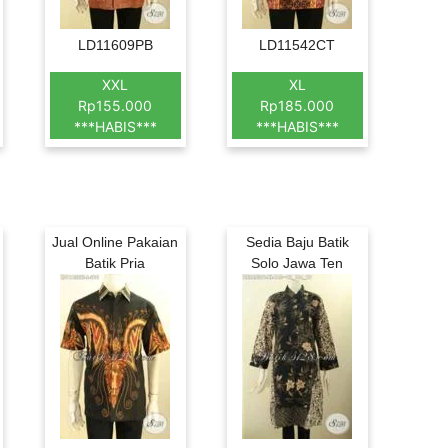
LD11609PB
LD11542CT
XXL
XL
Rp155.000
Rp185.000
***HABIS***
***HABIS***
Jual Online Pakaian
Sedia Baju Batik
Batik Pria
Solo Jawa Ten