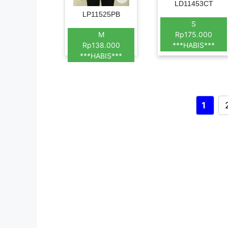
LD11453CT
LP11525PB
S
M
Rp175.000
Rp138.000
***HABIS***
***HABIS***
Page
1