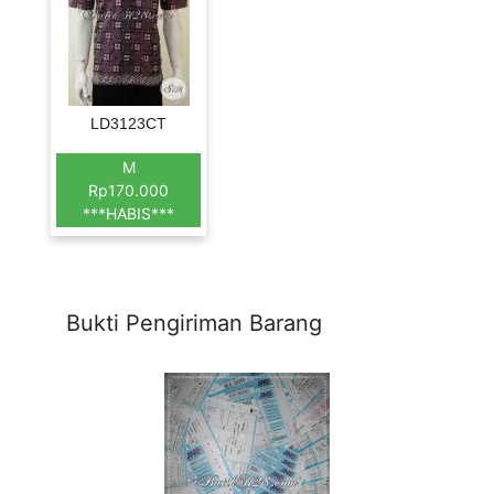
LD3123CT
M
Rp170.000
***HABIS***
Bukti Pengiriman Barang