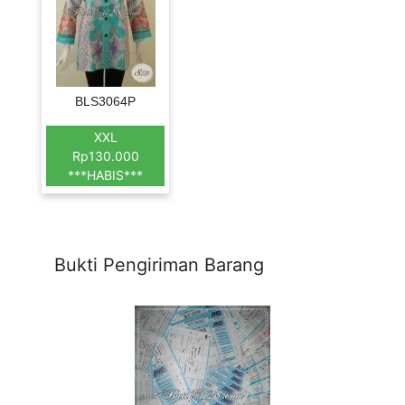
BLS3064P
XXL
Rp130.000
***HABIS***
Bukti Pengiriman Barang