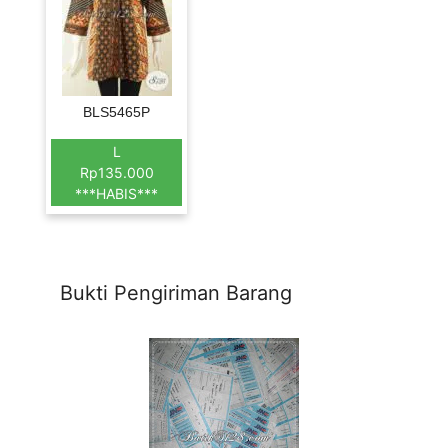
BLS5465P
L
Rp135.000
***HABIS***
Bukti Pengiriman Barang