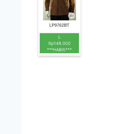
LP9762BT
L
Rp148.000
***HABIS***