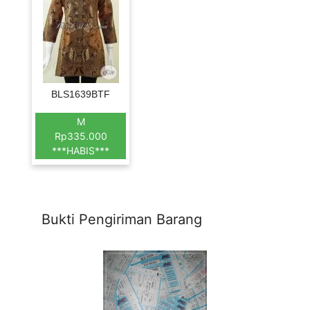
BLS1639BTF
M
Rp335.000
***HABIS***
Bukti Pengiriman Barang