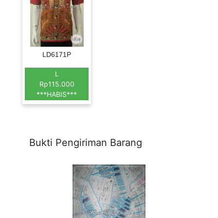
LD6171P
L
Rp115.000
***HABIS***
Bukti Pengiriman Barang