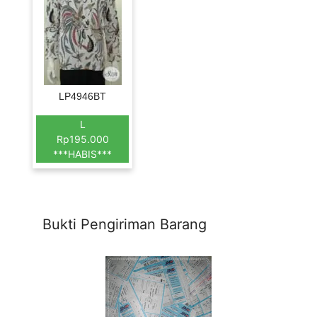
LP4946BT
L
Rp195.000
***HABIS***
Bukti Pengiriman Barang