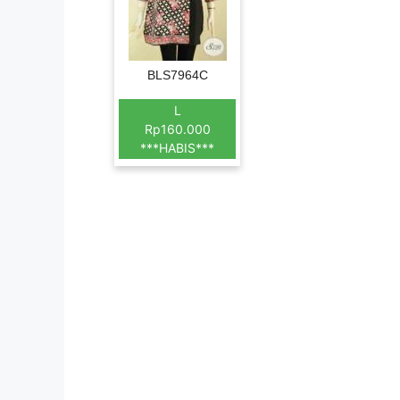
BLS7964C
L
Rp160.000
***HABIS***