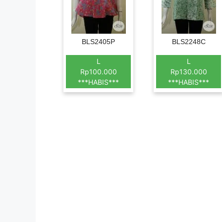
BLS2405P
BLS2248C
L
L
Rp100.000
Rp130.000
***HABIS***
***HABIS***