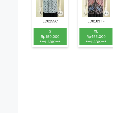
LD8255C
LD8183TF
S
XL
Rp150.000
Rp455.000
***HABIS***
***HABIS***