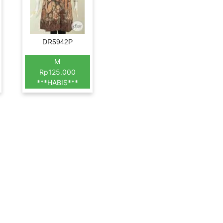
DR5942P
M
Rp125.000
***HABIS***