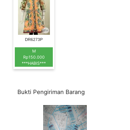
DR6273P
M
Rp150.000
***HABIS***
Bukti Pengiriman Barang