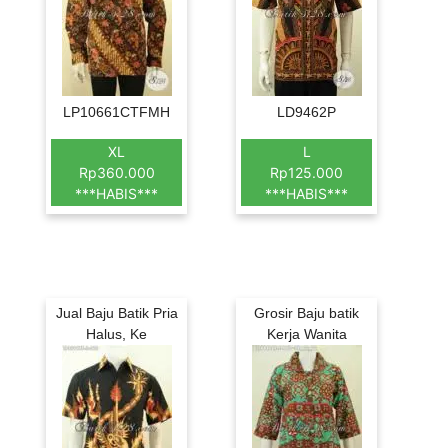
LP10661CTFMH
LD9462P
XL
L
Rp360.000
Rp125.000
***HABIS***
***HABIS***
Jual Baju Batik Pria
Grosir Baju batik
Halus, Ke
Kerja Wanita