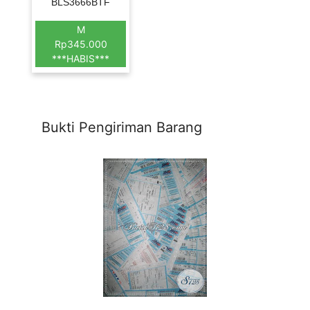
BLS3666BTF
M
Rp345.000
***HABIS***
Bukti Pengiriman Barang