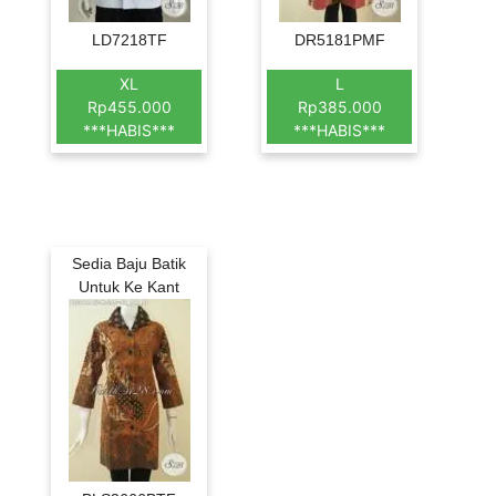
LD7218TF
DR5181PMF
XL
L
Rp455.000
Rp385.000
***HABIS***
***HABIS***
Sedia Baju Batik
Untuk Ke Kant