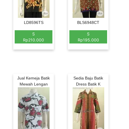
LD8596TS
BLS6948CT
S
S
Rp210.000
Rp195.000
Jual Kemeja Batik
Sedia Baju Batik
Mewah Lengan
Dress Batik K