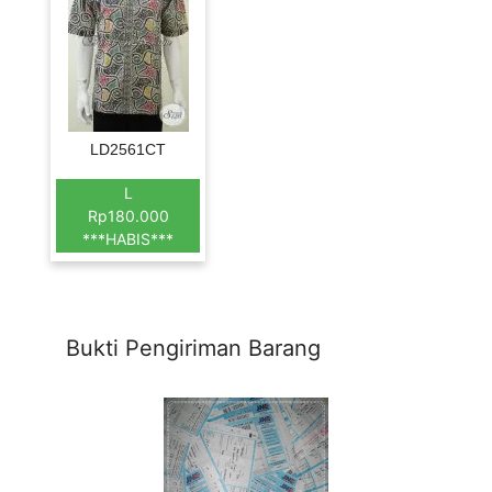
LD2561CT
L
Rp180.000
***HABIS***
Bukti Pengiriman Barang