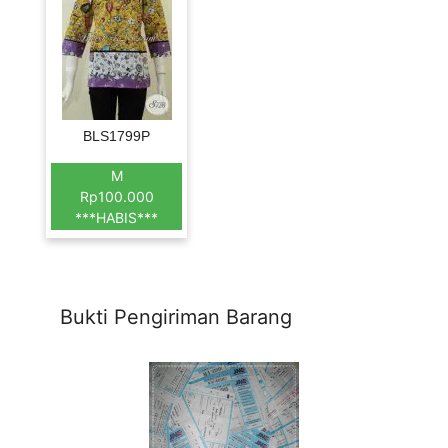
BLS1799P
M
Rp100.000
***HABIS***
Bukti Pengiriman Barang