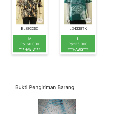
BLS9226C
LD4338TK
M
L
Rp160.000
Rp235.000
***HABIS***
***HABIS***
Bukti Pengiriman Barang