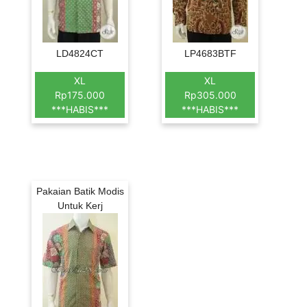
LD4824CT
LP4683BTF
XL
XL
Rp175.000
Rp305.000
***HABIS***
***HABIS***
Pakaian Batik Modis
Untuk Kerj