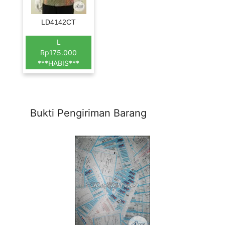
LD4142CT
L
Rp175.000
***HABIS***
Bukti Pengiriman Barang