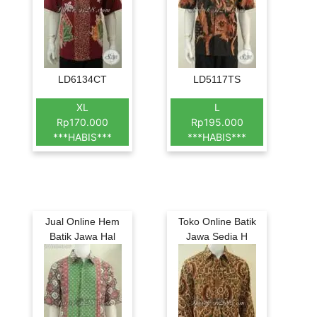
LD6134CT
LD5117TS
XL
L
Rp170.000
Rp195.000
***HABIS***
***HABIS***
Jual Online Hem
Toko Online Batik
Batik Jawa Hal
Jawa Sedia H